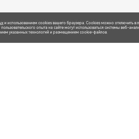
ых
и использованием cookies вашего браузера. Cookies можно отключить в 
ользовательского опыта на сайте могут использоваться системы веб-аналит
нием указанных технологий и размещением cookie-файлов.
жениях автомобили могут отличаться от серийных моделей. Возможное соч
ние может быть опциональным. Информация на сайте не является публично
робности уточняйте у
официальных дилеров ЧЕРИ
.
РРИЗО 8, 1.6T DCT Active – 1.6 Т Ди–Си–Ти Эктив, 1.6T DCT Prime – 1.6 Т 
Си–Ультра Блэк, 1.6T DCT Ultra – 1.6 Т Ди–Си–Ультра, TIGGO 4 PRO – ТИГГО 4 
ly - 1.5 Си–Ви–Ти Фэмили, 1.5 MT Action - 1.5 МТ Экшн, 1.5T CVT Style - 1.
вел, 1.5T CVT Ultimate - 1.5 Т Си–Ви–Ти Ультимейт, TIGGO 4 New – ТИГГО 4 Нь
 – 1.5 Ди–Си–Ти Прайм, 1.5 DCT Ultra – 1.5 Ди–Си–Ти Ультра, TIGGO 7 PRO