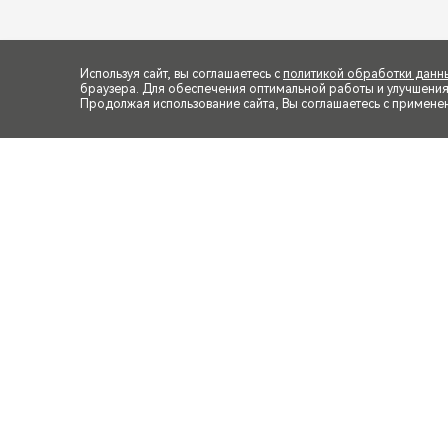
Используя сайт, вы соглашаетесь с
политикой обработки данн
браузера. Для обеспечения оптимальной работы и улучшения п
Продолжая использование сайта, Вы соглашаетесь с примене
*Представленные на изобра
отделки, крыши, оборудова
со ст. 437, 494 ГК РФ). Под
CHERY - ЧЕРИ, ARRIZO 8 – А
DCT Ultra Black – 1.6 Т Ди-
Си–Ви–Ти Экшн, 1.5 CVT Fami
Travel - 1.5 Т Си–Ви–Ти Трэ
Си–Ти Эктив, 1.5 DCT Prime