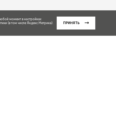
любой момент в настройках
ики (в том числе Яндекс.Метрика).
ПРИНЯТЬ
етание цветов кузова,
й офертой (в соответствии
Ди–Си–Ти Прайм, 1.6T
ПРО, 1.5 CVT Action – 1.5
5 Т Си–Ви–Ти Стайл, 1.5T CVT
ю, 1.5 DCT Active – 1.5 Ди–
 MAX – ТИГГО7 ПРО