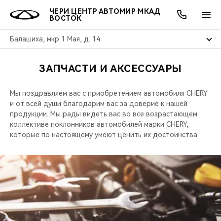
ЧЕРИ ЦЕНТР АВТОМИР МКАД
ВОСТОК
Балашиха, мкр 1 Мая, д. 14
ЗАПЧАСТИ И АКСЕССУАРЫ
ОНЛАЙН СЕРВИСЫ
ПОКУПАТЕЛЯМ
ВЛАДЕЛЬЦАМ
О КОМПАНИИ
МИР CHERY
МОДЕЛИ
АКЦИИ
Мы поздравляем вас с приобретением автомобиля CHERY
ВЫБОР И ПОКУПКА
СЕРВИС
АКСЕССУАРЫ
ВЫГОДЫ И АКЦИИ
ВЫБОР И ПОКУПКА
О НАС
ВСЕ МОДЕЛИ
и от всей души благодарим вас за доверие к нашей
продукции. Мы рады видеть вас во все возрастающем
КРЕДИТ И СТРАХОВАНИЕ
ЗАПЧАСТИ И АКСЕССУАРЫ
О БРЕНДЕ
КРЕДИТ
МЫ В СОЦСЕТЯХ
коллективе поклонников автомобилей марки CHERY,
КРОССОВЕРЫ
которые по настоящему умеют ценить их достоинства.
ПОДДЕРЖКА
CHERY В СОЦСЕТЯХ
СЕДАНЫ
CHERY CONNECT
ЛЮДИ CHERY
НОВИНКИ
БЛАГОТВОРИТЕЛЬНОСТЬ