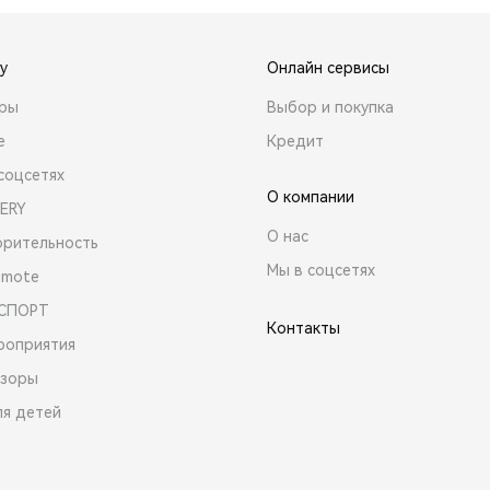
y
Онлайн сервисы
ары
Выбор и покупка
е
Кредит
соцсетях
О компании
ERY
О нас
орительность
Мы в соцсетях
emote
 СПОРТ
Контакты
роприятия
зоры
ля детей