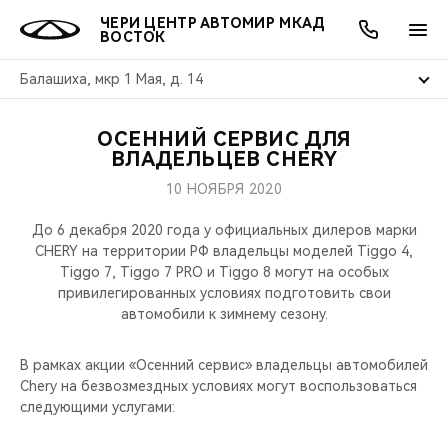
ЧЕРИ ЦЕНТР АВТОМИР МКАД
ВОСТОК
Балашиха, мкр 1 Мая, д. 14
ОСЕННИЙ СЕРВИС ДЛЯ
ОНЛАЙН СЕРВИСЫ
ПОКУПАТЕЛЯМ
ВЛАДЕЛЬЦАМ
О КОМПАНИИ
МИР CHERY
МОДЕЛИ
АКЦИИ
ВЛАДЕЛЬЦЕВ CHERY
10 НОЯБРЯ 2020
ВЫБОР И ПОКУПКА
СЕРВИС
АКСЕССУАРЫ
ВЫГОДЫ И АКЦИИ
ВЫБОР И ПОКУПКА
О НАС
ВСЕ МОДЕЛИ
До 6 декабря 2020 года у официальных дилеров марки
КРЕДИТ И СТРАХОВАНИЕ
ЗАПЧАСТИ И АКСЕССУАРЫ
О БРЕНДЕ
КРЕДИТ
МЫ В СОЦСЕТЯХ
CHERY на территории РФ владельцы моделей Tiggo 4,
КРОССОВЕРЫ
Tiggo 7, Tiggo 7 PRO и Tiggo 8 могут на особых
привилегированных условиях подготовить свои
ПОДДЕРЖКА
CHERY В СОЦСЕТЯХ
автомобили к зимнему сезону.
СЕДАНЫ
CHERY CONNECT
ЛЮДИ CHERY
В рамках акции «Осенний сервис» владельцы автомобилей
НОВИНКИ
Chery на безвозмездных условиях могут воспользоваться
БЛАГОТВОРИТЕЛЬНОСТЬ
следующими услугами: