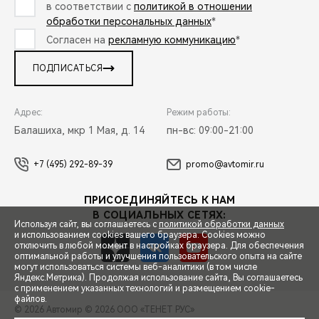
в соответствии с
политикой в отношении
обработки персональных данных
*
Согласен на
рекламную коммуникацию
*
ПОДПИСАТЬСЯ
Адрес:
Режим работы:
Балашиха, мкр 1 Мая, д. 14
пн-вс: 09:00-21:00
+7 (495) 292-89-39
promo@avtomir.ru
ПРИСОЕДИНЯЙТЕСЬ К НАМ
В СОЦИАЛЬНЫХ СЕТЯХ:
Используя сайт, вы соглашаетесь с
политикой обработки данных
и использованием cookies вашего браузера. Cookies можно
отключить в любой момент в настройках браузера. Для обеспечения
оптимальной работы и улучшения пользовательского опыта на сайте
могут использоваться системы веб-аналитики (в том числе
СПЕЦПРЕДЛОЖЕНИЯ
Яндекс.Метрика). Продолжая использование сайта, Вы соглашаетесь
с применением указанных технологий и размещением cookie-
файлов.
© 2026 Автомир
© 2026 ООО «ТЕНЕТ РУС»
ЗАПИСЬ НА ТЕСТ-ДРАЙВ