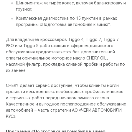
CHERY REMOTE
Шиномонтаж четырёх колес, включая балансировку и
грузики;
CHERY И СПОРТ
Комплексная диагностика по 15 пунктам в рамках
программы «Подготовка автомобиля к зиме»*.
НАШИ МЕРОПРИЯТИЯ
Для владельцев кроссоверов Tiggo 4, Tiggo 7, Tiggo 7
PRO или Tiggo 8 работающих в сфере медицинского
ВИДЕООБЗОРЫ
обслуживания предоставляется без дополнительной
оплаты оригинальное моторное масло CHERY OIL,
CHERY ДЛЯ ДЕТЕЙ
масляной фильтр, прокладка сливной пробки и работы по
их замене.
CHERY делает сервис доступнее, чтобы клиенты могли
провести весь комплекс необходимых профилактических
и сервисных работ перед началом зимнего сезона.
Качественное и выгодное послепродажное обслуживание
автомобилей – часть стратегии АО «ЧЕРИ АВТОМОБИЛИ
РУС».
Программа «Подготовка автомобиля к зиме»