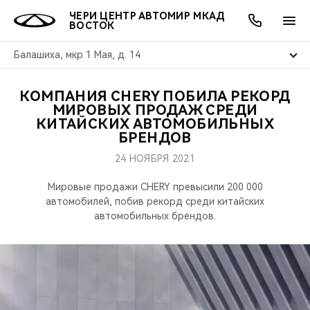
ЧЕРИ ЦЕНТР АВТОМИР МКАД
ВОСТОК
Балашиха, мкр 1 Мая, д. 14
КОМПАНИЯ CHERY ПОБИЛА РЕКОРД
ОНЛАЙН СЕРВИСЫ
ПОКУПАТЕЛЯМ
ВЛАДЕЛЬЦАМ
О КОМПАНИИ
МИР CHERY
МОДЕЛИ
АКЦИИ
МИРОВЫХ ПРОДАЖ СРЕДИ
КИТАЙСКИХ АВТОМОБИЛЬНЫХ
БРЕНДОВ
ВЫБОР И ПОКУПКА
СЕРВИС
АКСЕССУАРЫ
ВЫГОДЫ И АКЦИИ
ВЫБОР И ПОКУПКА
О НАС
ВСЕ МОДЕЛИ
24 НОЯБРЯ 2021
КРЕДИТ И СТРАХОВАНИЕ
ЗАПЧАСТИ И АКСЕССУАРЫ
О БРЕНДЕ
КРЕДИТ
МЫ В СОЦСЕТЯХ
КРОССОВЕРЫ
Мировые продажи CHERY превысили 200 000
автомобилей, побив рекорд среди китайских
ПОДДЕРЖКА
CHERY В СОЦСЕТЯХ
автомобильных брендов.
СЕДАНЫ
CHERY CONNECT
ЛЮДИ CHERY
НОВИНКИ
БЛАГОТВОРИТЕЛЬНОСТЬ