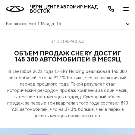
ЧЕРИ ЦЕНТР АВТОМИР МКАД
ВОСТОК
Балашиха, мкр 1 Мая, д. 14
24 ОКТЯБРЯ 2022
ОНЛАЙН СЕРВИСЫ
ПОКУПАТЕЛЯМ
ВЛАДЕЛЬЦАМ
О КОМПАНИИ
МИР CHERY
МОДЕЛИ
АКЦИИ
ОБЪЕМ ПРОДАЖ CHERY ДОСТИГ
145 380 АВТОМОБИЛЕЙ В МЕСЯЦ
ВЫБОР И ПОКУПКА
СЕРВИС
АКСЕССУАРЫ
ВЫГОДЫ И АКЦИИ
ВЫБОР И ПОКУПКА
О НАС
ВСЕ МОДЕЛИ
В сентябре 2022 года CHERY Holding реализовал 145 380
КРЕДИТ И СТРАХОВАНИЕ
ЗАПЧАСТИ И АКСЕССУАРЫ
О БРЕНДЕ
КРЕДИТ
МЫ В СОЦСЕТЯХ
автомобилей, что на 92,1% больше, чем за аналогичный
КРОССОВЕРЫ
период прошлого года. Такой результат стал
ПОДДЕРЖКА
CHERY В СОЦСЕТЯХ
историческим рекордом продаж компании за один месяц
в течение трех месяцев подряд. Суммарный объем
СЕДАНЫ
продаж за первые три квартала этого года составил 893
CHERY CONNECT
ЛЮДИ CHERY
930 автомобилей, что на 37,3% больше, чем в первые
НОВИНКИ
девять месяцев прошлого года.
БЛАГОТВОРИТЕЛЬНОСТЬ