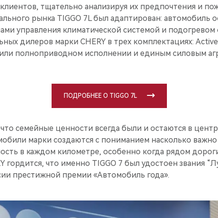
 клиентов, тщательно анализируя их предпочтения и по
кального рынка TIGGO 7L был адаптирован: автомобиль 
ами управления климатической системой и подогревом 
ных дилеров марки CHERY в трех комплектациях: Active, P
ли полноприводном исполнении и единым силовым агр
ПОДРОБНЕЕ О TIGGO 7L
 что семейные ценности всегда были и остаются в цент
мобили марки создаются с пониманием насколько важно
ость в каждом километре, особенно когда рядом дороги
Y гордится, что именно TIGGO 7 был удостоен звания “
сии престижной премии «Автомобиль года».