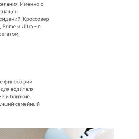
желания. Именно с
оснащён
сидений. Кроссовер
rime и Ultra - в
егатом.
ре философии
 для водителя
е и близкие.
Лучший семейный