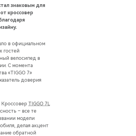
стал знаковым для
тот кроссовер
 благодаря
изайну.
ло в официальном
х гостей
нный велосипед в
ии. С момента
тва «TIGGO 7»
казатель доверия
. Кроссовер
TIGGO 7L
сность – все те
азвании модели
обиля, делая акцент
мание обратной