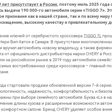
 лет присутствует в России
, поэтому июль 2025 года 
сь выдача 190 000-го автомобиля серии «TIGGO 7». Э
е признание как в нашей стране, так и по всему миру
оснащению, высокому качеству и привлекательному д
ение ключей от серебристого кроссовера
TIGGO 7L
прош
Чери Вип Авто» в Самаре. В присутствии многочисленны
и вручил автомобиль новому владельцу, а также фирме
та от официального дистрибьютера марки CHERY в Росс
ли на российском рынке в 2019 году автомобили семейс
 самых востребованных среди кроссоверов – главный по
ране.
года стартовали продажи обновленной версии 7-й серии
нологичность, надёжность, комфортабельность и безопа
важны при выборе семейного автомобиля. Буква «L» в н
ичение длины кузова и расширенные возможности автом
и комфортном салоне. Бренд CHERY уделяет особое вни