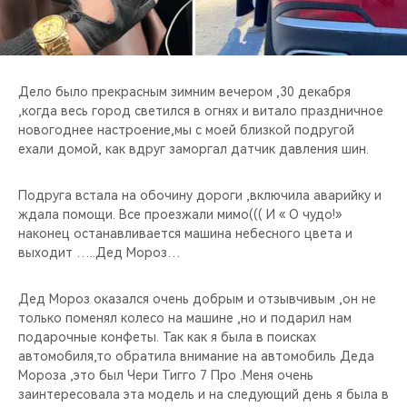
CHERY REMOTE
CHERY И СПОРТ
Дело было прекрасным зимним вечером ,30 декабря
НАШИ МЕРОПРИЯТИЯ
,когда весь город светился в огнях и витало праздничное
новогоднее настроение,мы с моей близкой подругой
ВИДЕООБЗОРЫ
ехали домой, как вдруг заморгал датчик давления шин.
CHERY ДЛЯ ДЕТЕЙ
Подруга встала на обочину дороги ,включила аварийку и
ждала помощи. Все проезжали мимо((( И « О чудо!»
наконец останавливается машина небесного цвета и
выходит …..Дед Мороз…
Дед Мороз оказался очень добрым и отзывчивым ,он не
только поменял колесо на машине ,но и подарил нам
подарочные конфеты. Так как я была в поисках
автомобиля,то обратила внимание на автомобиль Деда
Мороза ,это был Чери Тигго 7 Про .Меня очень
заинтересовала эта модель и на следующий день я была в