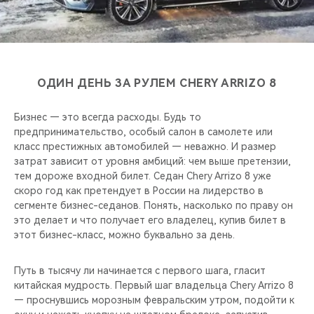
CHERY REMOTE
CHERY И СПОРТ
НАШИ МЕРОПРИЯТИЯ
ОДИН ДЕНЬ ЗА РУЛЕМ CHERY ARRIZO 8
ВИДЕООБЗОРЫ
Бизнес — это всегда расходы. Будь то
предпринимательство, особый салон в самолете или
CHERY ДЛЯ ДЕТЕЙ
класс престижных автомобилей — неважно. И размер
затрат зависит от уровня амбиций: чем выше претензии,
тем дороже входной билет. Седан Chery Arrizo 8 уже
скоро год как претендует в России на лидерство в
сегменте бизнес-седанов. Понять, насколько по праву он
это делает и что получает его владелец, купив билет в
этот бизнес-класс, можно буквально за день.
Путь в тысячу ли начинается с первого шага, гласит
китайская мудрость. Первый шаг владельца Chery Arrizo 8
— проснувшись морозным февральским утром, подойти к