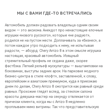
МЫ С ВАМИ ГДЕ-ТО ВСТРЕЧАЛИСЬ
Автомобиль должен радовать владельца одним своим
видом — это аксиома. Анекдот про ненастоящие елочные
игрушки «нового русского», которые «не радуют»,
родился не на пустом месте. Доплачивать за «бизнес», а
потом каждое утро подходить к нему, не испытывая
радости, — абсурд. Chery Arrizo 8 в этом смысле игрушка
настоящая, красивый автомобиль. Изящный
стремительный профиль не седана даже, скорее
фастбэка. Легкий рельеф мускулатуры — выштамповки на
боковинах, выступы задних арок. На парковке модного
бизнес-центра в стиле «лофт», заставленной, к слову,
европейским и азиатским премиумом, куда я приезжаю
днем по делам, Chery Arrizo 8 смотрится как равный среди
равных. Прохожие глядят вслед, за стеклом салона
красоты девушка-мастер на секунду отвлекается от
прически клиента, когда мы с Arrizo 8 медленно
проплываем мимо витрины. Так что представительскую