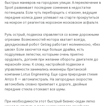
быстрых маневров на городских улицах. А переключение в
Sport развеивает последние сомнения в недостатке
потенциала. Если чуть переборщить с «газом», ведущие
передние колеса даже успевают на старте прокрутиться
на мокром от реагентов морозном московском асфальте.
Руль острый, подвеска справляется со всеми дорожными
огрехами. Возможностей мотора хватает всегда,
двухдисковый робот Getrag работает молниеносно, «без
швов». Если захочется еще больше драйва, есть
подрулевые лепестки, которыми очень приятно
орудовать, догоняя при желании обороты двигателя до
«красной» зоны. К слову, настройкой подвески и
управляемости занимались инженеры британской
компании Lotus Engineering. Еще одна природная стихия
Arrizo 8 — автомагистраль. На загородных скоростях
автомобиль словно прилипает к дороге, двойные
передние стекла отсекают все шумы.
При необходимости этот быстрый бизнес-седан легко