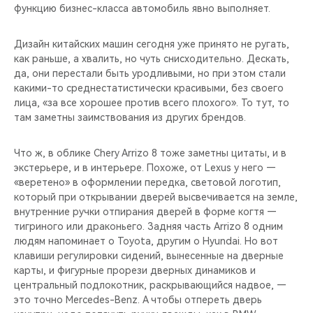
функцию бизнес-класса автомобиль явно выполняет.
Дизайн китайских машин сегодня уже принято не ругать,
как раньше, а хвалить, но чуть снисходительно. Дескать,
да, они перестали быть уродливыми, но при этом стали
какими-то среднестатистически красивыми, без своего
лица, «за все хорошее против всего плохого». То тут, то
там заметны заимствования из других брендов.
Что ж, в облике Chery Arrizo 8 тоже заметны цитаты, и в
экстерьере, и в интерьере. Похоже, от Lexus у него —
«веретено» в оформлении передка, световой логотип,
который при открывании дверей высвечивается на земле,
внутренние ручки отпирания дверей в форме когтя —
тигриного или драконьего. Задняя часть Arrizo 8 одним
людям напоминает о Toyota, другим о Hyundai. Но вот
клавиши регулировки сидений, вынесенные на дверные
карты, и фигурные прорези дверных динамиков и
центральный подлокотник, раскрывающийся надвое, —
это точно Mercedes-Benz. А чтобы отпереть дверь