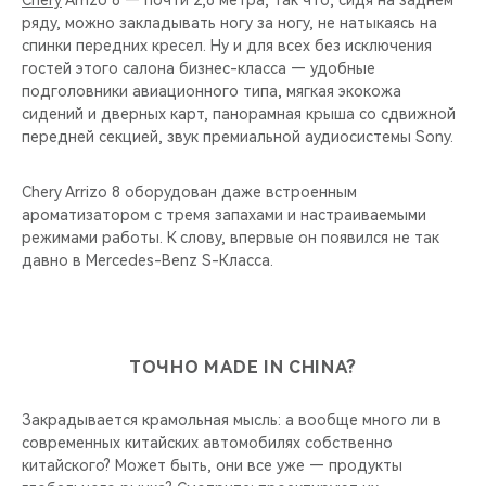
Chery
Arrizo 8 — почти 2,8 метра, так что, сидя на заднем
ряду, можно закладывать ногу за ногу, не натыкаясь на
спинки передних кресел. Ну и для всех без исключения
гостей этого салона бизнес-класса — удобные
подголовники авиационного типа, мягкая экокожа
сидений и дверных карт, панорамная крыша со сдвижной
передней секцией, звук премиальной аудиосистемы Sony.
Chery Arrizo 8 оборудован даже встроенным
ароматизатором с тремя запахами и настраиваемыми
режимами работы. К слову, впервые он появился не так
давно в Mercedes-Benz S-Класса.
ТОЧНО MADE IN CHINA?
Закрадывается крамольная мысль: а вообще много ли в
современных китайских автомобилях собственно
китайского? Может быть, они все уже — продукты