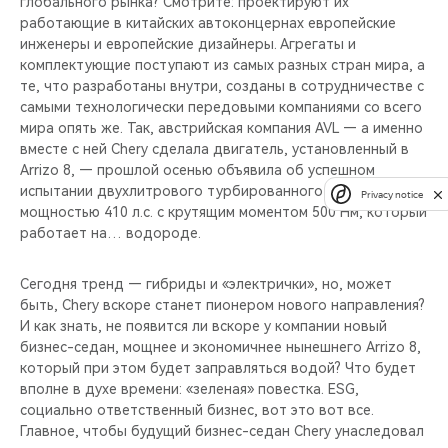
глобального рынка? Смотрите: проектируют их
работающие в китайских автоконцернах европейские
инженеры и европейские дизайнеры. Агрегаты и
комплектующие поступают из самых разных стран мира, а
те, что разработаны внутри, созданы в сотрудничестве с
самыми технологически передовыми компаниями со всего
мира опять же. Так, австрийская компания AVL — а именно
вместе с ней Chery сделала двигатель, установленный в
Arrizo 8, — прошлой осенью объявила об успешном
испытании двухлитрового турбированного мотора
Privacy notice
мощностью 410 л.с. с крутящим моментом 500 Нм, который
работает на… водороде.
Сегодня тренд — гибриды и «электрички», но, может
быть, Chery вскоре станет пионером нового направления?
И как знать, не появится ли вскоре у компании новый
бизнес-седан, мощнее и экономичнее нынешнего Arrizo 8,
который при этом будет заправляться водой? Что будет
вполне в духе времени: «зеленая» повестка. ESG,
социально ответственный бизнес, вот это вот все.
Главное, чтобы будущий бизнес-седан Chery унаследовал