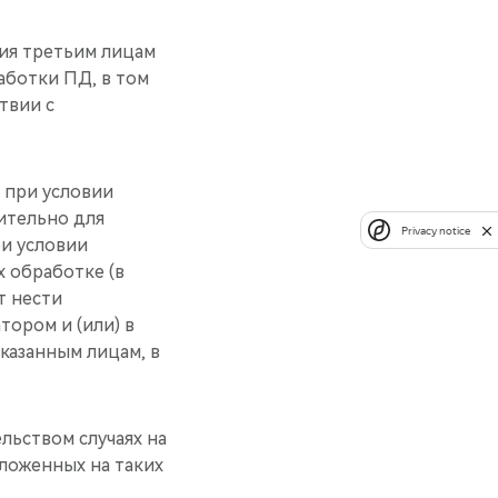
ния третьим лицам
аботки ПД, в том
твии с
 при условии
ительно для
Privacy notice
и условии
 обработке (в
т нести
тором и (или) в
казанным лицам, в
льством случаях на
ложенных на таких