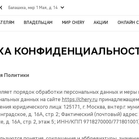
К
Балашиха, мкр 1 Мая, д. 14
АТЕЛЯМ
ВЛАДЕЛЬЦАМ
МИР CHERY
АКЦИИ
ОНЛАЙН 
КА КОНФИДЕНЦИАЛЬНОСТ
я Политики
деляет порядок обработки персональных данных и меры
нальных данных на сайте
https://chery.ru
принадлежащем
ния юридического лица: 125171, г. Москва, вн.тер.г. му
градское, д. 16А, стр. 2; Фактический (почтовый) адрес: 
, д. 16А, стр. 2, этаж 5; ИНН/КПП 9718270000/771801001)
ользуются понятия, сокращения и аббревиатуры, значен