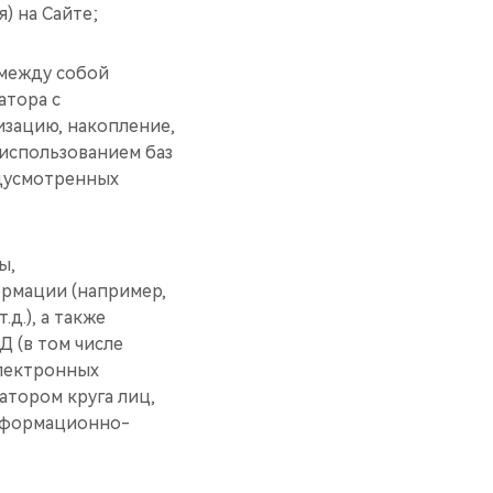
) на Сайте;
 между собой
атора с
изацию, накопление,
 использованием баз
едусмотренных
ы,
рмации (например,
д.), а также
 (в том числе
электронных
атором круга лиц,
информационно-