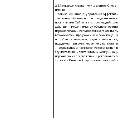
2.2.1.совершенствование и ;развитие Операт
именно:
-Реализация, анализ, управление эффективн
отношении:- безопасного и продуктивного в
посетителями Сайта, в т. ч. противодейст
действиям, мошенничеству, обеспечение ин
персонализации пользовательского опыта пу
возможностей, предложений и рекомендаций
потребности, интересы, предпочтения и ож
поддержки при возникновении у пользовате
-Предложение и продвижение собственной п
осуществления маркетинговых коммуникаций
персональных предложений и рекламных соо
т.ч. в сети Интернет) персонализированной