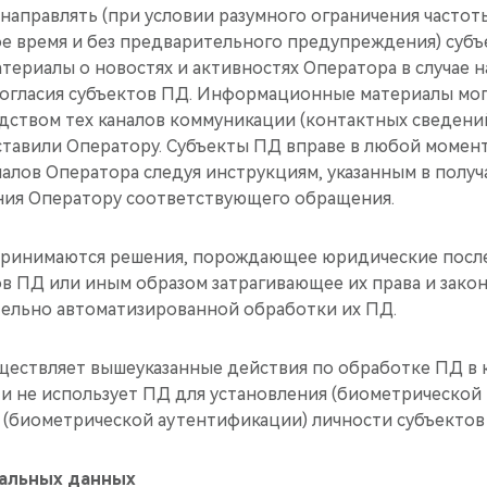
 направлять (при условии разумного ограничения частот
ое время и без предварительного предупреждения) суб
ериалы о новостях и активностях Оператора в случае н
огласия субъектов ПД. Информационные материалы мог
дством тех каналов коммуникации (контактных сведени
тавили Оператору. Субъекты ПД вправе в любой момент
алов Оператора следуя инструкциям, указанным в получ
ния Оператору соответствующего обращения.
 принимаются решения, порождающее юридические посл
в ПД или иным образом затрагивающее их права и закон
ельно автоматизированной обработки их ПД.
уществляет вышеуказанные действия по обработке ПД в 
и не использует ПД для установления (биометрической
я (биометрической аутентификации) личности субъекто
нальных данных