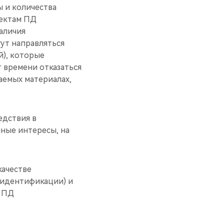
ы и количества
ъектам ПД
аличия
ут направляться
й), которые
 времени отказаться
аемых материалах,
едствия в
ные интересы, на
качестве
 идентификации) и
в ПД