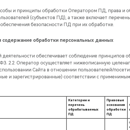
пособы и принципы обработки Оператором ПД, права и 
льзователей (субъектов ПД), а также включает перечен
 обеспечения безопасности ПД при их обработке.
и содержание обработки персональных данных
оей деятельности обеспечивает соблюдение принципов 
2-ФЗ. 2.2. Оператор осуществляет нижеописанную целен
спользовании Сайта в отношении пользователей/посети
ные и зарегистрированные) соответствии с применимы
Категории и
Правовые
перечень
основания
обрабатываемых
обработки
ПД
ПД