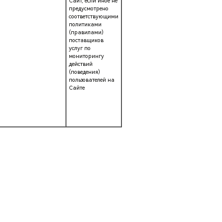
Сайт, если иное не
предусмотрено
соответствующими
политиками
(правилами)
поставщиков
услуг по
мониторингу
действий
(поведения)
пользователей на
Сайте