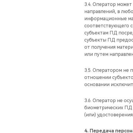
3.4. Оператор может
направлений, в люб
информационные мат
соответствующего с
субъектам ПД посре
субъекты ПД предос
от получения матери
или путем направле
3.5. Оператором не
отношении субъекто
основании исключит
3.6. Оператор не ос
биометрических ПД 
(или) удостоверени
4. Передача персо