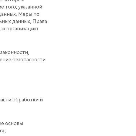
ме того, указанной
данных, Меры по
ьных данных, Права
 за организацию
законности,
ение безопасности
ласти обработки и
ые основы
та;