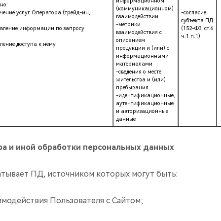
информационном
но:
(коммуникационном)
чение услуг Оператора (трейд-ин,
-согласие
взаимодействии
субъекта ПД
-метрики
тавление информации по запросу
(152-ФЗ: ст.6
взаимодействия с
ч.1 п.1)
описанием
ление доступа к нему
продукции и (или) с
информационными
материалами
-сведения о месте
жительства и (или)
пребывания
-идентификационные,
аутентификационные
и авторизационные
данные
ра и иной обработки персональных данных
атывает ПД, источником которых могут быть:
заимодействия Пользователя с Сайтом;