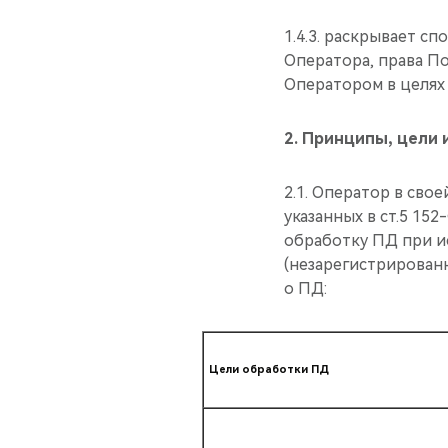
1.4.3. раскрывает с
Оператора, права По
Оператором в целях
2.
Принципы, цели 
2.1. Оператор в св
указанных в ст.5 15
обработку ПД при и
(незарегистрирован
о ПД:
Цели обработки ПД