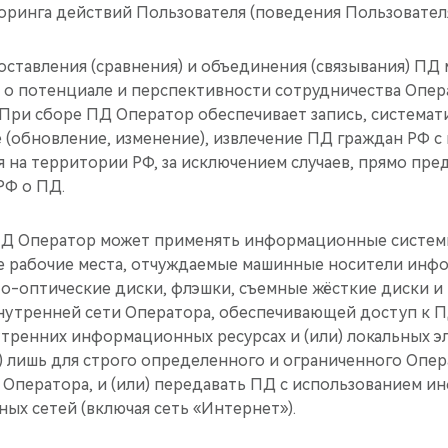
торинга действий Пользователя (поведения Пользователя
опоставления (сравнения) и объединения (связывания) ПД
я о потенциале и перспективности сотрудничества Опер
. При сборе ПД Оператор обеспечивает запись, системат
 (обновление, изменение), извлечение ПД граждан РФ с
я на территории РФ, за исключением случаев, прямо пр
РФ о ПД.
 ПД Оператор может применять информационные систем
 рабочие места, отчуждаемые машинные носители инфо
о-оптические диски, флэшки, съемные жёсткие диски и т.
нутренней сети Оператора, обеспечивающей доступ к ПД
тренних информационных ресурсах и (или) локальных 
) лишь для строго определенного и ограниченного Опер
 Оператора, и (или) передавать ПД с использованием 
ых сетей (включая сеть «Интернет»).