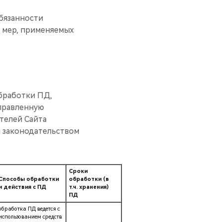
обязанности
ь мер, применяемых
обработки ПД,
аправленную
телей Сайта
м законодательством
Сроки
Способы обработки
обработки (в
и действия с ПД
т.ч. хранения)
ПД
обработка ПД ведется с
использованием средств