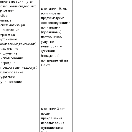
автоматизации путем
совершения следующих
в течении 10 лет,
действий:
если иное не
-сбор
предусмотрено
-запись
соответствующими
-систематизация
политиками
-накопление
(правилами)
-хранение
поставщиков
-уточнение
услуг по
(обновление,изменение)
мониторингу
-извлечение
действий
-получение
(поведения)
-использование
пользователей на
-передача
Сайте
(предоставление,доступ)
-блокирование
-удаление
-уничтожение
в течении 3 лет
после
прекращения
использования
функционала