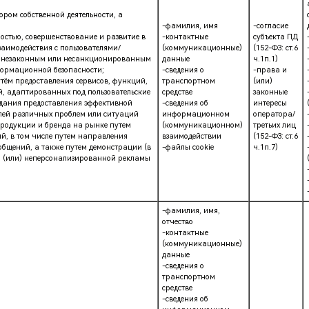
ором собственной деятельности, а
-фамилия, имя
-согласие
остью, совершенствование и развитие в
-контактные
субъекта ПД
заимодействия с пользователями/
(коммуникационные)
(152-ФЗ: ст.6
вие незаконным или несанкционированным
данные
ч.1п.1)
формационной безопасности;
-сведения о
-права и
тём предоставления сервисов, функций,
транспортном
(или)
, адаптированных под пользовательские
средстве
законные
идания предоставления эффективной
-сведения об
интересы
лей различных проблем или ситуаций
информационном
оператора/
родукции и бренда на рынке путем
(коммуникационном)
третьих лиц
, в том числе путем направления
взаимодействии
(152-ФЗ: ст.6
бщений, а также путем демонстрации (в
-файлы cookie
ч.1п.7)
 и (или) неперсонализированной рекламы
-фамилия, имя,
отчество
-контактные
(коммуникационные)
данные
-сведения о
транспортном
средстве
-сведения об